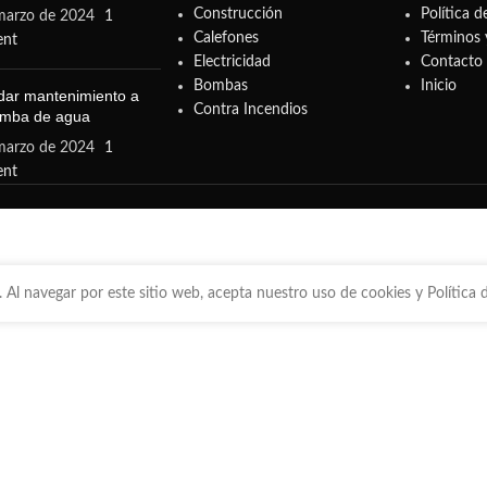
Construcción
Política d
marzo de 2024
1
Calefones
Términos 
nt
Electricidad
Contacto
Bombas
Inicio
ar mantenimiento a
Contra Incendios
omba de agua
marzo de 2024
1
nt
 Al navegar por este sitio web, acepta nuestro uso de cookies y Política d