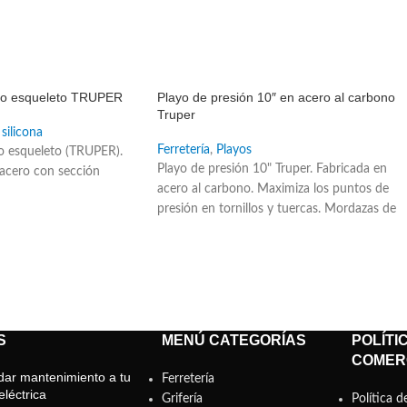
SALE
tipo esqueleto TRUPER
Playo de presión 10″ en acero al carbono
Truper
 silicona
Ferretería
,
Playos
ipo esqueleto (TRUPER).
Playo de presión 10" Truper. Fabricada en
acero con sección
acero al carbono. Maximiza los puntos de
presión en tornillos y tuercas. Mordazas de
acero al cromo molibdeno para cortar
alambre. Sujeción segura. Palanca de fácil
liberación. De uso en mecánica automotriz e
industrial. Para sujetar objetos redondos co
tubos. Entrada para llave allen.
S
MENÚ CATEGORÍAS
POLÍTI
COMER
ar mantenimiento a tu
Ferretería
léctrica
Grifería
Política d