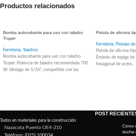
Productos relacionados
SALE
SALE
Bomba autocebante para uso con taladro
Pistola de silicona 
Truper
Ferretería
,
Pistolas de
Ferretería
,
Taladros
Pistola de silicona t
Bomba autocebante para uso con taladro
Émbolo de espiga de 
Truper. Potencia de taladro recomendada 700
hexagonal de acero.
W. Vástago de 5/16", compatible con los
broqueros comunes. Se acciona con un
taladro o rotomartillo. Ideal para drenar agua
de piscinas pequeñas y peceras. Altura
máxima: 23 m.
POST RECIENTE
Todos en materiales para la construcción
Cómo d
Nazacota Puento OE4-210
ducha e
Teléfono: (025) 100034