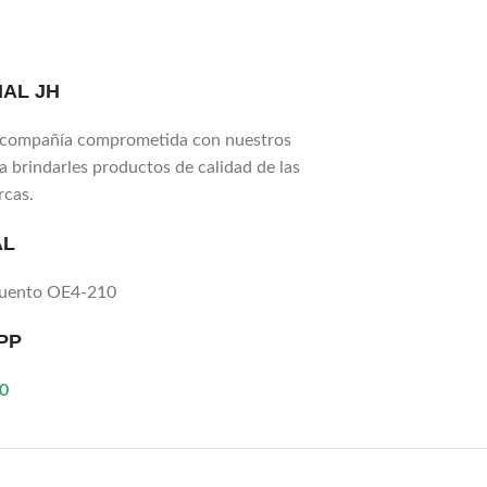
AL JH
compañía comprometida con nuestros
ra brindarles productos de calidad de las
rcas.
AL
Puento OE4-210
PP
0