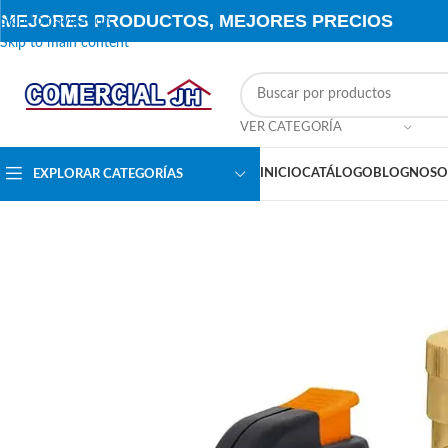
MEJORES PRODUCTOS, MEJORES PRECIOS
Skip to navigation
Skip to main content
VER CATEGORÍA
INICIO
CATÁLOGO
BLOG
NOSO
EXPLORAR CATEGORÍAS
SALE