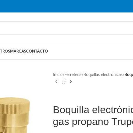
TROS
MARCAS
CONTACTO
Inicio
/
Ferretería
/
Boquillas electrónicas
/
Boqu
Boquilla electrón
gas propano Trup