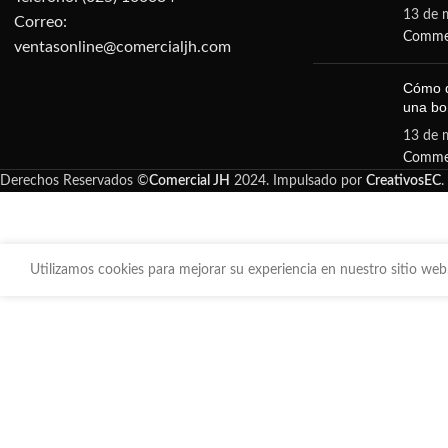
13 de 
Correo:
Comme
ventasonline@comercialjh.com
Cómo d
una b
13 de 
Comme
Derechos Reservados ©
Comercial JH
2024. Impulsado por
CreativosEC
.
Utilizamos cookies para mejorar su experiencia en nuestro sitio web.