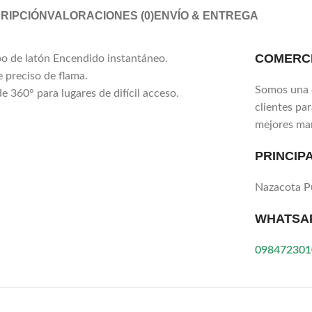
RIPCIÓN
VALORACIONES (0)
ENVÍO & ENTREGA
COMERCI
o de latón Encendido instantáneo.
e preciso de flama.
Somos una 
e 360° para lugares de difícil acceso.
clientes pa
mejores ma
PRINCIP
Nazacota 
WHATSA
098472301