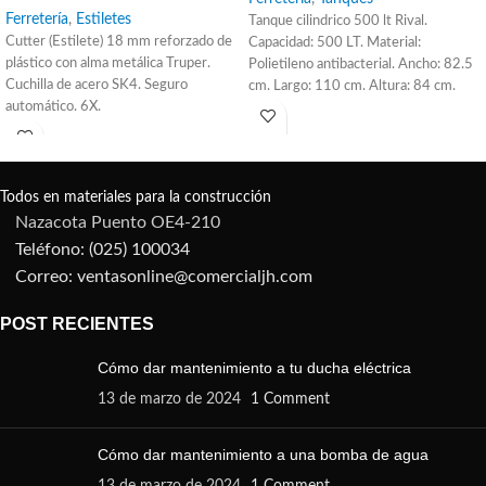
Ferretería
,
Estiletes
Tanque cilindrico 500 lt Rival.
Cutter (Estilete) 18 mm reforzado de
Capacidad: 500 LT. Material:
plástico con alma metálica Truper.
Polietileno antibacterial. Ancho: 82.5
Cuchilla de acero SK4. Seguro
cm. Largo: 110 cm. Altura: 84 cm.
automático. 6X.
Diámetro de la tapa: 49 cm. Tanque
cisterna para uso enterrado.
Todos en materiales para la construcción
Nazacota Puento OE4-210
Teléfono: (025) 100034
Correo: ventasonline@comercialjh.com
POST RECIENTES
Cómo dar mantenimiento a tu ducha eléctrica
13 de marzo de 2024
1 Comment
Cómo dar mantenimiento a una bomba de agua
13 de marzo de 2024
1 Comment