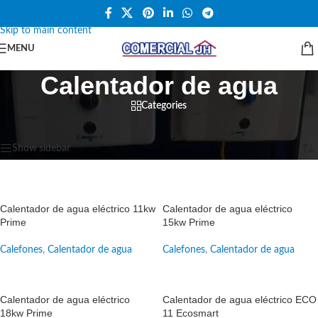
Skip to navigation
Skip to main content
MENU
Calentador de agua
Categories
Inicio
/
Calefones
/
Calentador de agua
Mostrando los 8 resultados
Show sidebar
SALE
SALE
Calentador de agua eléctrico 11kw
Calentador de agua eléctrico
Prime
15kw Prime
Calefones
,
Calentador de agua
Calefones
,
Calentador de agua
SALE
SALE
Calentador de agua eléctrico
Calentador de agua eléctrico ECO
18kw Prime
11 Ecosmart