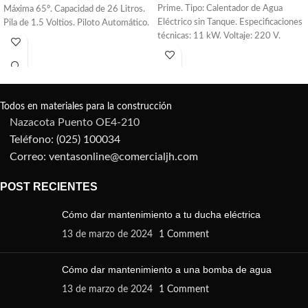
Prime. Tipo: Calentador de Agua
Máxima 65°. Capacidad de 26 Litros.
Eléctrico sin Tanque. Especificaciones
Pila de 1.5 Voltios. Piloto Automático.
técnicas: 11 kW. Voltaje: 220 V.
Capacidad: 2 duchas.
Todos en materiales para la construcción
Nazacota Puento OE4-210
Teléfono: (025) 100034
Correo: ventasonline@comercialjh.com
POST RECIENTES
Cómo dar mantenimiento a tu ducha eléctrica
13 de marzo de 2024
1 Comment
Cómo dar mantenimiento a una bomba de agua
13 de marzo de 2024
1 Comment