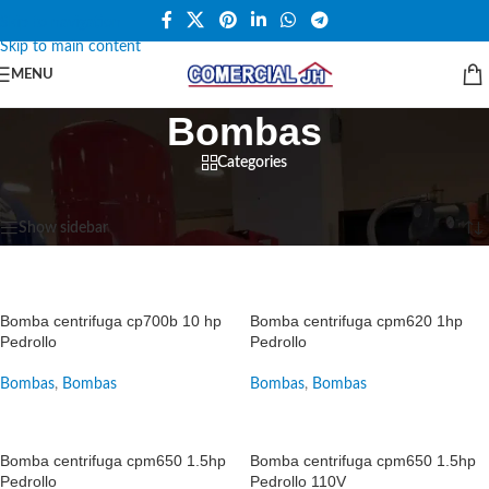
Skip to navigation
Skip to main content
MENU
Bombas
Categories
Inicio
/
Bombas
Mostrando 1–12 de 50 resultados
Show sidebar
SALE
SALE
Bomba centrifuga cp700b 10 hp
Bomba centrifuga cpm620 1hp
Pedrollo
Pedrollo
Bombas
,
Bombas
Bombas
,
Bombas
SALE
SALE
Bomba centrifuga cpm650 1.5hp
Bomba centrifuga cpm650 1.5hp
Pedrollo
Pedrollo 110V