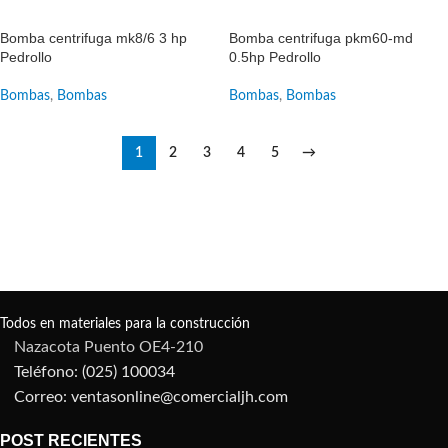
SALE
SALE
Bomba centrifuga mk8/6 3 hp
Bomba centrifuga pkm60-md
Pedrollo
0.5hp Pedrollo
Bombas
,
Bombas
Bombas
,
Bombas
1
2
3
4
5
→
Todos en materiales para la construcción
Nazacota Puento OE4-210
Teléfono: (025) 100034
Correo: ventasonline@comercialjh.com
POST RECIENTES