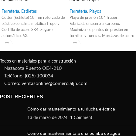
Ferretería
,
Estiletes
Ferretería
,
Playos
Cutter (Estilete) 18 mm reforzado de
Playo de presión 10" Truper.
plástico con alma metálica Truper.
Fabricada en acero al carbono.
Cuchilla de acero SK4. Seguro
Maximiza los puntos de presión en
automático. 6X.
tornillos y tuercas. Mordazas de acero
al cromo molibdeno para cortar
alambre. Sujeción segura. Palanca de
fácil liberación. De uso en mecánica
automotriz e industrial. Para sujetar
Todos en materiales para la construcción
objetos redondos como tubos.
Nazacota Puento OE4-210
Entrada para llave allen.
Teléfono: (025) 100034
Correo: ventasonline@comercialjh.com
POST RECIENTES
Cómo dar mantenimiento a tu ducha eléctrica
13 de marzo de 2024
1 Comment
Cómo dar mantenimiento a una bomba de agua