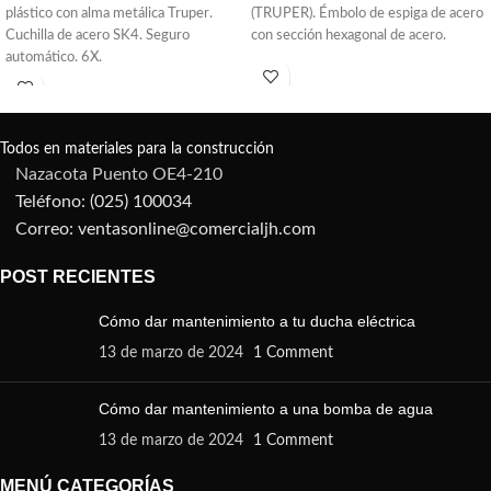
plástico con alma metálica Truper.
(TRUPER). Émbolo de espiga de acero
Cuchilla de acero SK4. Seguro
con sección hexagonal de acero.
automático. 6X.
Todos en materiales para la construcción
Nazacota Puento OE4-210
Teléfono: (025) 100034
Correo: ventasonline@comercialjh.com
POST RECIENTES
Cómo dar mantenimiento a tu ducha eléctrica
13 de marzo de 2024
1 Comment
Cómo dar mantenimiento a una bomba de agua
13 de marzo de 2024
1 Comment
MENÚ CATEGORÍAS