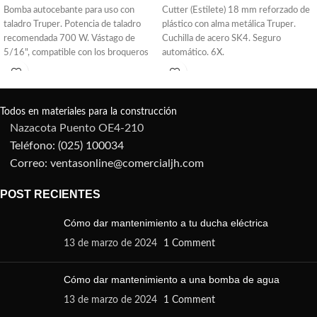
Bomba autocebante para uso con
Cutter (Estilete) 18 mm reforzado de
taladro Truper. Potencia de taladro
plástico con alma metálica Truper.
recomendada 700 W. Vástago de
Cuchilla de acero SK4. Seguro
5/16", compatible con los broqueros
automático. 6X.
comunes. Se acciona con un taladro o
rotomartillo. Ideal para drenar agua de
piscinas pequeñas y peceras. Altura
máxima: 23 m.
Todos en materiales para la construcción
Nazacota Puento OE4-210
Teléfono: (025) 100034
Correo: ventasonline@comercialjh.com
POST RECIENTES
Cómo dar mantenimiento a tu ducha eléctrica
13 de marzo de 2024
1 Comment
Cómo dar mantenimiento a una bomba de agua
13 de marzo de 2024
1 Comment