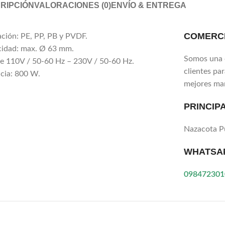
RIPCIÓN
VALORACIONES (0)
ENVÍO & ENTREGA
COMERCI
ación: PE, PP, PB y PVDF.
idad: max. Ø 63 mm.
Somos una 
je 110V / 50-60 Hz – 230V / 50-60 Hz.
clientes pa
cia: 800 W.
mejores ma
PRINCIP
Nazacota 
WHATSA
098472301