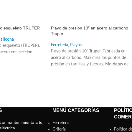
SALE
tipo esqueleto TRUPER
Playo de presión 10″ en acero al carbono
Truper
 silicona
Ferretería
,
Playos
ipo esqueleto (TRUPER).
Playo de presión 10" Truper. Fabricada en
acero con sección
acero al carbono. Maximiza los puntos de
presión en tornillos y tuercas. Mordazas de
acero al cromo molibdeno para cortar
alambre. Sujeción segura. Palanca de fácil
liberación. De uso en mecánica automotriz e
industrial. Para sujetar objetos redondos co
tubos. Entrada para llave allen.
S
MENÚ CATEGORÍAS
POLÍTI
COMER
ar mantenimiento a tu
Ferretería
léctrica
Grifería
Política d