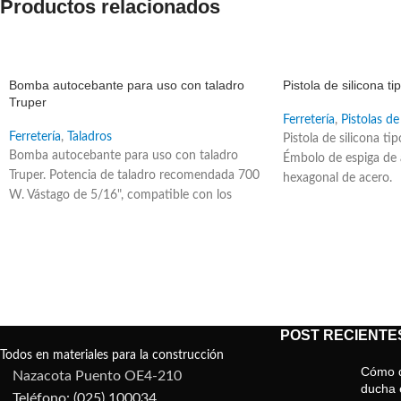
Productos relacionados
SALE
SALE
Bomba autocebante para uso con taladro
Pistola de silicona 
Truper
Ferretería
,
Pistolas de
Ferretería
,
Taladros
Pistola de silicona t
Bomba autocebante para uso con taladro
Émbolo de espiga de 
Truper. Potencia de taladro recomendada 700
hexagonal de acero.
W. Vástago de 5/16", compatible con los
broqueros comunes. Se acciona con un
taladro o rotomartillo. Ideal para drenar agua
de piscinas pequeñas y peceras. Altura
máxima: 23 m.
POST RECIENTE
Todos en materiales para la construcción
Cómo d
Nazacota Puento OE4-210
ducha e
Teléfono: (025) 100034