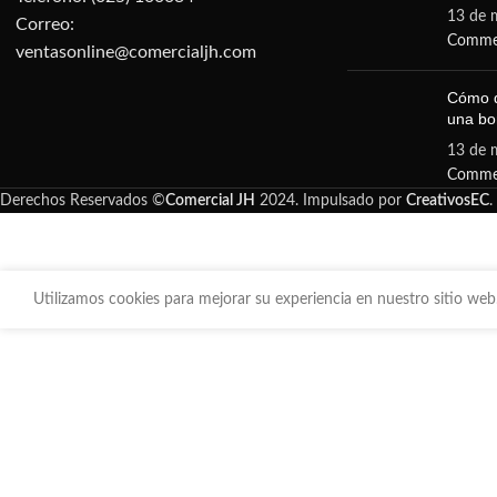
13 de 
Correo:
Comme
ventasonline@comercialjh.com
Cómo d
una b
13 de 
Comme
Derechos Reservados ©
Comercial JH
2024. Impulsado por
CreativosEC
.
Utilizamos cookies para mejorar su experiencia en nuestro sitio web.