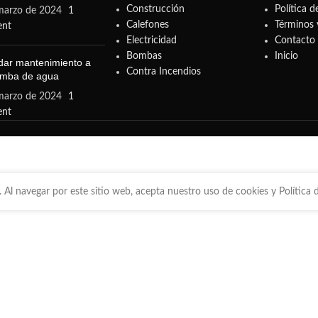
Construcción
Política d
marzo de 2024
1
Calefones
Términos 
nt
Electricidad
Contacto
Bombas
Inicio
ar mantenimiento a
Contra Incendios
omba de agua
marzo de 2024
1
nt
 Al navegar por este sitio web, acepta nuestro uso de cookies y Política d