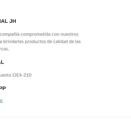
AL JH
compañía comprometida con nuestros
ra brindarles productos de calidad de las
rcas.
AL
Puento OE4-210
PP
0