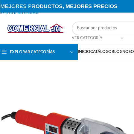
MEJORES PRODUCTOS, MEJORES PRECIOS
Skip to navigation
Skip to main content
VER CATEGORÍA
INICIO
CATÁLOGO
BLOG
NOSO
EXPLORAR CATEGORÍAS
SALE