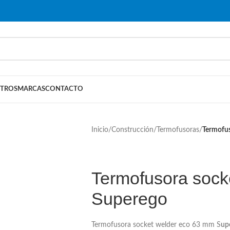
TROS
MARCAS
CONTACTO
Inicio
/
Construcción
/
Termofusoras
/
Termofus
Termofusora sock
Superego
Termofusora socket welder eco 63 mm S
up