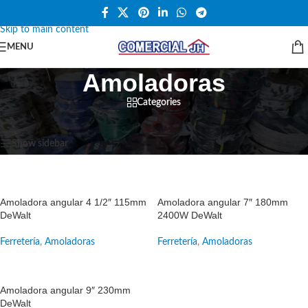
Skip to navigation
Skip to main content
MENU
Amoladoras
Categories
Inicio
/
Ferretería
/
Amoladoras
Mostrando los 3 resultados
Show sidebar
SALE
SALE
Amoladora angular 4 1/2″ 115mm
Amoladora angular 7″ 180mm
DeWalt
2400W DeWalt
Ferretería
,
Amoladoras
Ferretería
,
Amoladoras
SALE
Amoladora angular 9″ 230mm
DeWalt