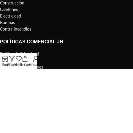
Construcción
Calefones
Electricidad
Bombas
Contra Incendios
POLÍTICAS COMERCIAL JH
Política de Privacidad
Política de Cookies
Shop
Filters
Wishlist
Cart
Mi cuenta
Términos y Condiciones
Contacto
Inicio
MENÚ PÁGINAS
Inicio
Catálogo
Blog
Nosotros
Contacto