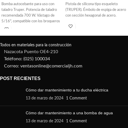
Bomba autocebante para uso con
Pistola de silicona tipo esqueleto
taladro Truper. Potencia de taladro
(TRUPER). Émbolo de espiga de acero
recomendada 700 W. Vástago de
con sección hexagonal de acero.
5/16", compatible con los broqueros
comunes. Se acciona con un taladro o
rotomartillo. Ideal para drenar agua de
piscinas pequeñas y peceras. Altura
máxima: 23 m.
Todos en materiales para la construcción
Nazacota Puento OE4-210
Teléfono: (025) 100034
Correo: ventasonline@comercialjh.com
POST RECIENTES
Cómo dar mantenimiento a tu ducha eléctrica
13 de marzo de 2024
1 Comment
Cómo dar mantenimiento a una bomba de agua
13 de marzo de 2024
1 Comment