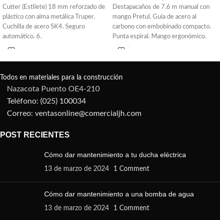
Cutter (Estilete) 18 mm reforzado de
Destapacaños de 7.6 m manual con
plástico con alma metálica Truper.
mango Pretul. Guía de acero al
Cuchilla de acero SK4. Seguro
carbono con embobinado compacto.
automático. 6.
Punta espiral. Mango ergonómico.
Seguro de liberación rápida.
Desazolva tuberías de lavabo,
fregader, lavaplatos, tinas, regaderas
y W.C.
Todos en materiales para la construcción
Nazacota Puento OE4-210
Teléfono: (025) 100034
Correo: ventasonline@comercialjh.com
POST RECIENTES
Cómo dar mantenimiento a tu ducha eléctrica
13 de marzo de 2024
1 Comment
Cómo dar mantenimiento a una bomba de agua
13 de marzo de 2024
1 Comment