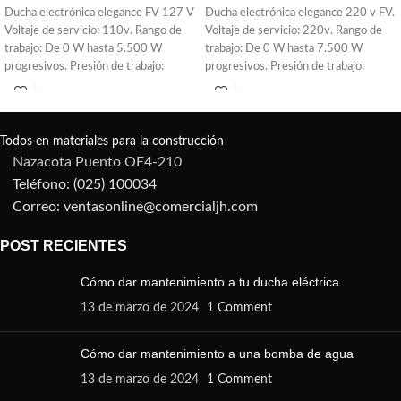
Ducha electrónica elegance FV 127 V
Ducha electrónica elegance 220 v FV.
Voltaje de servicio: 110v. Rango de
Voltaje de servicio: 220v. Rango de
trabajo: De 0 W hasta 5.500 W
trabajo: De 0 W hasta 7.500 W
progresivos. Presión de trabajo:
progresivos. Presión de trabajo:
Mínima 1,42 PSI – Máxima 56,89
Mínima 1,42 PSI – Máxima 56,89
PSI. Producto de eficiencia eléctrica
PSI. Producto de eficiencia eléctrica
95%. Incluye sistema de protección
95%. Incluye sistema de protección
contra choque eléctrico.
contra choque eléctrico.
Todos en materiales para la construcción
Nazacota Puento OE4-210
Teléfono: (025) 100034
Correo: ventasonline@comercialjh.com
POST RECIENTES
Cómo dar mantenimiento a tu ducha eléctrica
13 de marzo de 2024
1 Comment
Cómo dar mantenimiento a una bomba de agua
13 de marzo de 2024
1 Comment