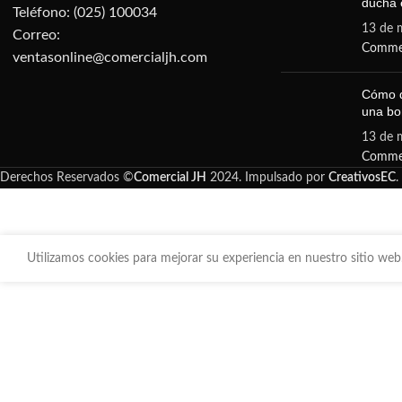
ducha e
Teléfono: (025) 100034
13 de 
Correo:
Comme
ventasonline@comercialjh.com
Cómo d
una b
13 de 
Comme
Derechos Reservados ©
Comercial JH
2024. Impulsado por
CreativosEC
.
Utilizamos cookies para mejorar su experiencia en nuestro sitio web.