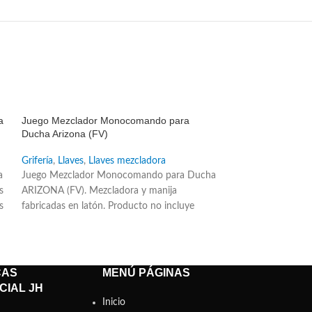
SALE
SALE
a
Juego Mezclador Monocomando para
Juego Mezclado
Ducha Arizona (FV)
Ducha FLOW Cu
Grifería
,
Llaves
,
Llaves mezcladora
Grifería
,
Llaves
,
Ll
a
Juego Mezclador Monocomando para Ducha
Juego Mezclador
s
ARIZONA (FV). Mezcladora y manija
FLOW (FV) cuadra
s
fabricadas en latón. Producto no incluye
fabricadas en lató
ducha. Sistema de cierre de cartucho
ducha. Sistema de
de
cerámico. Código repuesto cartucho
cerámico. Código 
o
cerámico: E182.14.25.0 DH.
cerámico: E182.1
CAS
MENÚ PÁGINAS
CIAL JH
Inicio