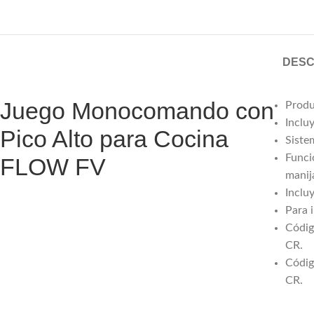
DESC
Juego Monocomando con
Produ
Incluy
Pico Alto para Cocina
Siste
Funci
FLOW FV
manij
Inclu
Para i
Códig
CR.
Códig
CR.