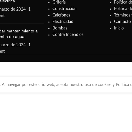
léctrica
Grifería
Política d
Construcción
Política d
marzo de 2024
1
Calefones
Términos 
nt
Electricidad
Contacto
Bombas
Inicio
ar mantenimiento a
Contra Incendios
omba de agua
marzo de 2024
1
nt
 Al navegar por este sitio web, acepta nuestro uso de cookies y Política d