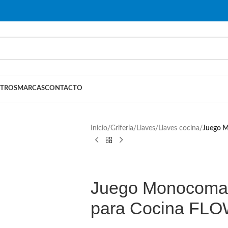
TROS
MARCAS
CONTACTO
Inicio
/
Grifería
/
Llaves
/
Llaves cocina
/
Juego M
Juego Monocoman
para Cocina FL