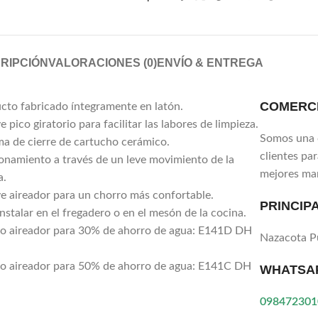
RIPCIÓN
VALORACIONES (0)
ENVÍO & ENTREGA
COMERCI
cto fabricado íntegramente en latón.
e pico giratorio para facilitar las labores de limpieza.
Somos una 
ma de cierre de cartucho cerámico.
clientes pa
onamiento a través de un leve movimiento de la
mejores ma
a.
ye aireador para un chorro más confortable.
PRINCIP
nstalar en el fregadero o en el mesón de la cocina.
o aireador para 30% de ahorro de agua: E141D DH
Nazacota 
o aireador para 50% de ahorro de agua: E141C DH
WHATSA
098472301