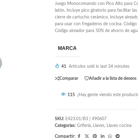
Juego Monocomando con Pico Alto para Co
latón. Incluye pico giratorio para facilitar l
cierre de cartucho cerámico. Incluye aire
para usar con fregaderos de cocina. Códig
Código aireador para 50% de ahorro de ag
MARCA
41
Artículos sold in last 34 minutes
Comparar
Añadir a la lista de deseos
115
¡Hay gente viendo este produc
SKU:
E423.01/B3 | 490607
Categorías:
Grifería
,
Llaves
,
Llaves cocina
Compartir: