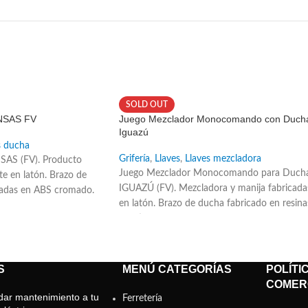
SOLD OUT
NSAS FV
Juego Mezclador Monocomando con Duch
Iguazú
s ducha
Grifería
,
Llaves
,
Llaves mezcladora
AS (FV). Producto
Juego Mezclador Monocomando para Duch
e en latón. Brazo de
IGUAZÚ (FV). Mezcladora y manija fabricada
cadas en ABS cromado.
en latón. Brazo de ducha fabricado en resina
to-limpiante. Sistema de
plásticas. Ducha fabricada en ABS cromado.
ámico. Incluye restrictor
Ducha con sistema auto-limpiante. Sistema 
rolar el caudal de agua.
cierre de cartucho cerámico. Código repuest
cartucho cerámico: E182.14.25.0 DH.
S
MENÚ CATEGORÍAS
POLÍTI
COMER
ar mantenimiento a tu
Ferretería