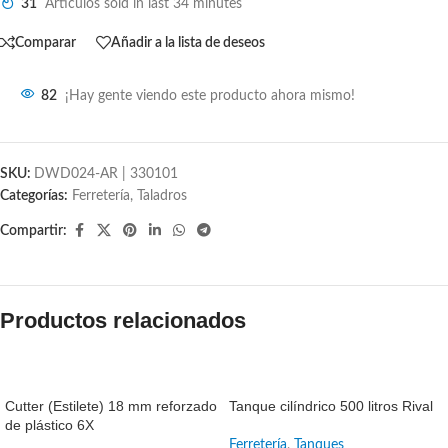
31
Artículos sold in last 34 minutes
Comparar
Añadir a la lista de deseos
82
¡Hay gente viendo este producto ahora mismo!
SKU:
DWD024-AR | 330101
Categorías:
Ferretería
,
Taladros
Compartir:
Productos relacionados
SALE
SALE
Cutter (Estilete) 18 mm reforzado
Tanque cilíndrico 500 litros Rival
de plástico 6X
Ferretería
,
Tanques