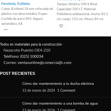
Ferretería
,
Estiletes
Tanque cilindrico 500 lt Rival.
Cutter (Estilete) 18 mm reforzado de
Capacidad: 500 LT. Material:
plástico con alma metálica Truper.
Polietileno antibacterial. Ancho: 82.5
Cuchilla de acero SK4. Seguro
cm. Largo: 110 cm. Altura: 84 cm.
automático. 6X.
Diámetro de la tapa: 49 cm. Tanque
cisterna para uso enterrado.
Todos en materiales para la construcción
Nazacota Puento OE4-210
Teléfono: (025) 100034
Correo: ventasonline@comercialjh.com
POST RECIENTES
Cómo dar mantenimiento a tu ducha eléctrica
13 de marzo de 2024
1 Comment
Cómo dar mantenimiento a una bomba de agua
13 de marzo de 2024
1 Comment