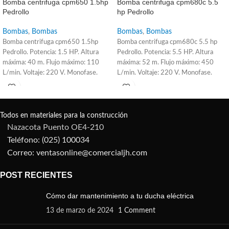
Bomba centrifuga cpm650 1.5hp
Bomba centrifuga cpm680c 5.5
Pedrollo
hp Pedrollo
Bombas
,
Bombas
Bombas
,
Bombas
Bomba centrifuga cpm650 1.5hp
Bomba centrifuga cpm680c 5.5 hp
Pedrollo. Potencia: 1.5 HP. Altura
Pedrollo. Potencia: 5.5 HP. Altura
máxima: 40 m. Flujo máximo: 110
máxima: 52 m. Flujo máximo: 450
L/min. Voltaje: 220 V. Monofase.
L/min. Voltaje: 220 V. Monofase.
Todos en materiales para la construcción
Nazacota Puento OE4-210
Teléfono: (025) 100034
Correo: ventasonline@comercialjh.com
POST RECIENTES
Cómo dar mantenimiento a tu ducha eléctrica
13 de marzo de 2024
1 Comment